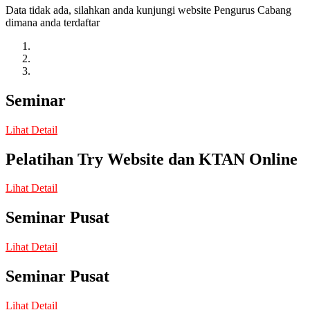
Data tidak ada, silahkan anda kunjungi website Pengurus Cabang
dimana anda terdaftar
Seminar
Lihat Detail
Pelatihan Try Website dan KTAN Online
Lihat Detail
Seminar Pusat
Lihat Detail
Seminar Pusat
Lihat Detail