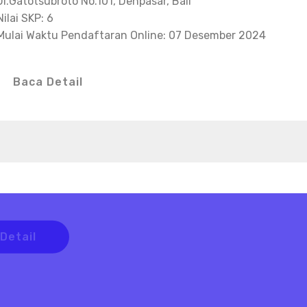
Jl.Gatotsubroto No.101, Denpasar, Bali
Nilai SKP: 6
Mulai Waktu Pendaftaran Online: 07 Desember 2024
Baca Detail
inar
 Detail