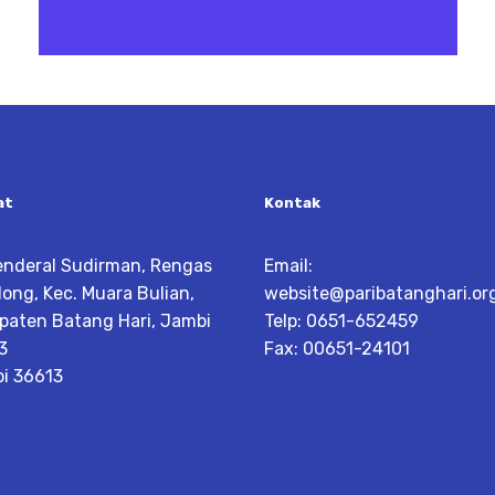
at
Kontak
Jenderal Sudirman, Rengas
Email:
ong, Kec. Muara Bulian,
website@paribatanghari.or
paten Batang Hari, Jambi
Telp: 0651-652459
3
Fax: 00651-24101
i 36613