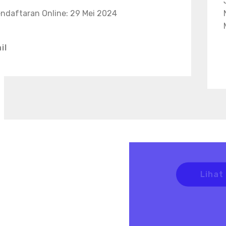
ndaftaran Online: 29 Mei 2024
il
Sem
Lihat